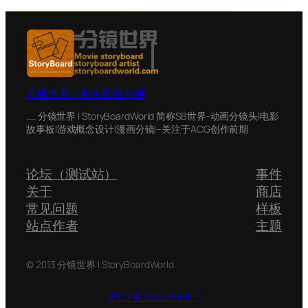
分镜世界 – 专注影视分镜
….. 分镜世界 | StoryBoardWorld 简称SB世界-动画分镜头|电影
故事板|游戏概念设计|漫画分镜|–关注于ACG创作前期
论坛（测试站）
事件
关于
商店
常见问题
样板
站点作者
主题
© 2013 分镜世界 | StoryBoardWorld
沪ICP备13007788号-1