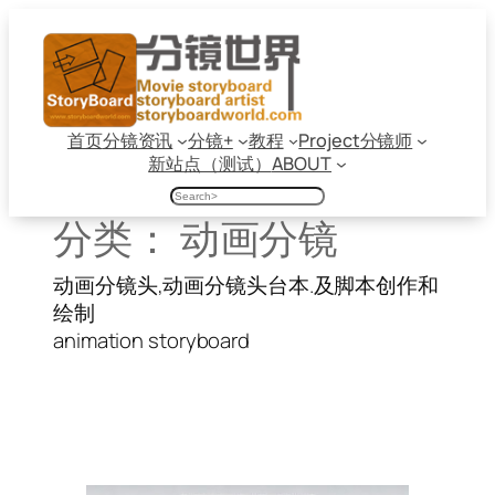
跳
至
内
容
首页
分镜资讯
分镜+
教程
Project
分镜师
新站点（测试）
ABOUT
搜
索
分类：
动画分镜
动画分镜头,动画分镜头台本.及脚本创作和
绘制
animation storyboard