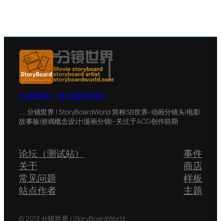
分镜世界 – 专注影视分镜
….. 分镜世界 | StoryBoardWorld 简称SB世界-动画分镜头|电影
故事板|游戏概念设计|漫画分镜|–关注于ACG创作前期
论坛（测试站）
事件
关于
商店
常见问题
样板
站点作者
主题
© 2013 分镜世界 | StoryBoardWorld