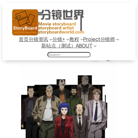
跳
至
内
容
首页
分镜资讯
分镜+
教程
Project
分镜师
新站点（测试）
ABOUT
搜
索