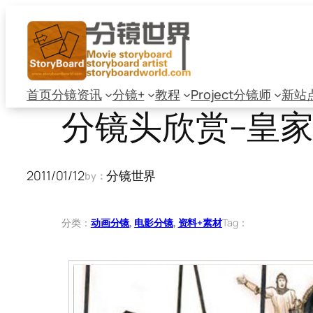
跳
至
内
容
首页
分镜资讯
分镜+
教程
Project
分镜师
新站
分镜头欣赏–皇
2011/01/12
分镜世界
by：
分类：
动画分镜
, 
电影分镜
, 
资料+素材
Tag：