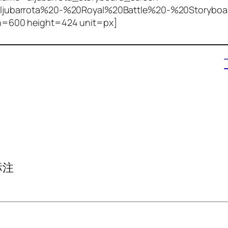
=Aljubarrota%20-%20Royal%20Battle%20-%20Storyboa
th=600 height=424 unit=px]
标注