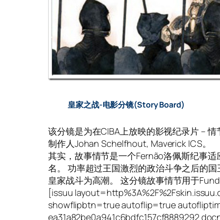
皇家之战-电影分镜(Story Board)
该分镜是为在CIBA上放映的影视纪录片 – 情节主
制作人Johan Schelfhout, Maverick ICS。
其实，故事情节是一个Fernão洛佩斯纪事适应描绘
名。
功率超过王国激烈的政治斗争之后的国王费尔
皇家战斗为高潮。
这分镜故事情节用于Fundaçã
[issuu layout=http%3A%2F%2Fskin.issuu
showflipbtn=true autoflip=true autofl
ea31a82be0a941c6bdfc157cf8889292 docn