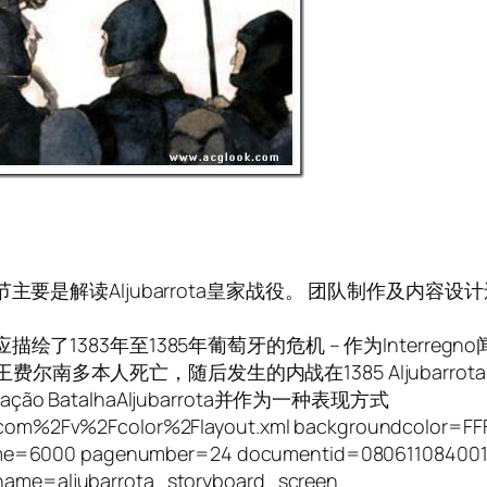
要是解读Aljubarrota皇家战役。
团队制作及内容设计
了1383年至1385年葡萄牙的危机 – 作为Interregno
南多本人死亡，随后发生的内战在1385 Aljubarrot
o BatalhaAljubarrota并作为一种表现方式
.com%2Fv%2Fcolor%2Flayout.xml backgroundcolor=FF
iptime=6000 pagenumber=24 documentid=080611084001
ame=aljubarrota_storyboard_screen