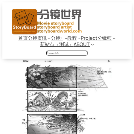
跳
至
内
容
首页
分镜资讯
分镜+
教程
Project
分镜师
新站点（测试）
ABOUT
搜
索