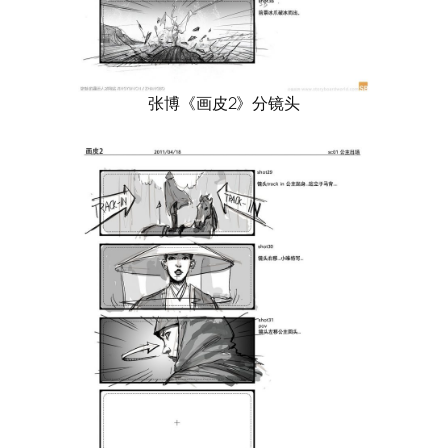
张博《画皮2》分镜头