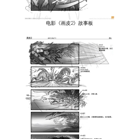
电影《画皮2》故事板