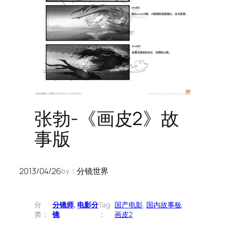
张勃-《画皮2》故
事版
2013/04/26
分镜世界
by：
分
分镜师
, 
电影分
Tag
国产电影
, 
国内故事板
, 
类：
镜
：
画皮2