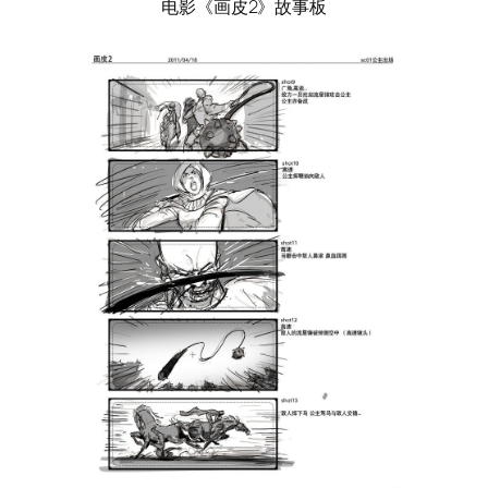
电影《画皮2》故事板