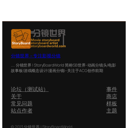
分镜世界 – 专注影视分镜
….. 分镜世界 | StoryBoardWorld 简称SB世界-动画分镜头|电影
故事板|游戏概念设计|漫画分镜|–关注于ACG创作前期
论坛（测试站）
事件
关于
商店
常见问题
样板
站点作者
主题
© 2013 分镜世界 | StoryBoardWorld