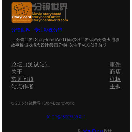
分镜世界 – 专注影视分镜
….. 分镜世界 | StoryBoardWorld 简称SB世界-动画分镜头|电影
故事板|游戏概念设计|漫画分镜|–关注于ACG创作前期
论坛（测试站）
事件
关于
商店
常见问题
样板
站点作者
主题
© 2013 分镜世界 | StoryBoardWorld
沪ICP备13007788号-1
以
WordPress
设计