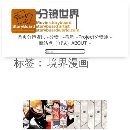
跳
至
内
容
首页
分镜资讯
分镜+
教程
Project
分镜师
新站点（测试）
ABOUT
搜
索
标签：
境界漫画