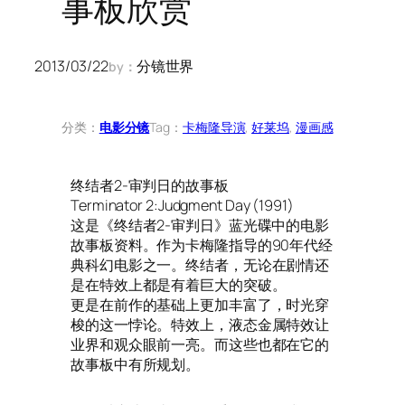
事板欣赏
2013/03/22
分镜世界
by：
分类：
电影分镜
Tag：
卡梅隆导演
, 
好莱坞
, 
漫画感
终结者2-审判日的故事板
Terminator 2:Judgment Day (1991)
这是《终结者2-审判日》蓝光碟中的电影
故事板资料。作为卡梅隆指导的90年代经
典科幻电影之一。终结者，无论在剧情还
是在特效上都是有着巨大的突破。
更是在前作的基础上更加丰富了，时光穿
梭的这一悖论。特效上，液态金属特效让
业界和观众眼前一亮。而这些也都在它的
故事板中有所规划。