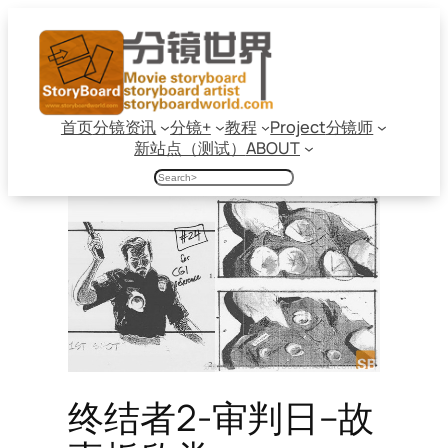
跳
至
内
容
首页
分镜资讯
分镜+
教程
Project
分镜师
新站点（测试）
ABOUT
搜
索
终结者2-审判日–故