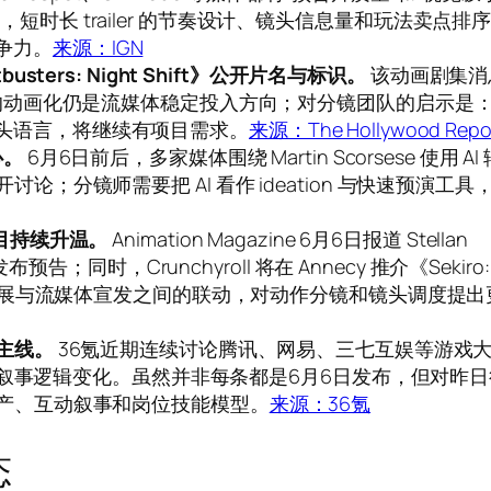
短时长 trailer 的节奏设计、镜头信息量和玩法卖点排
争力。
来源：IGN
ostbusters: Night Shift》公开片名与标识。
该动画剧集消
P 的动画化仍是流媒体稳定投入方向；对分镜团队的启示是
头语言，将继续有项目需求。
来源：The Hollywood Repor
心。
6月6日前后，多家媒体围绕 Martin Scorsese 使用 AI
论；分镜师需要把 AI 看作 ideation 与快速预演工具
项目持续升温。
Animation Magazine 6月6日报道 Stellan
布预告；同时，Crunchyroll 将在 Annecy 推介《Sekiro:
动画节展与流媒体宣发之间的联动，对动作分镜和镜头调度提出
”主线。
36氪近期连续讨论腾讯、网易、三七互娱等游戏
 年的叙事逻辑变化。虽然并非每条都是6月6日发布，但对昨
生产、互动叙事和岗位技能模型。
来源：36氪
态