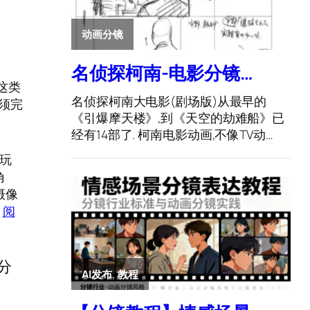
，这类
必须完
懂玩
角
摄像
；
阅
奏分