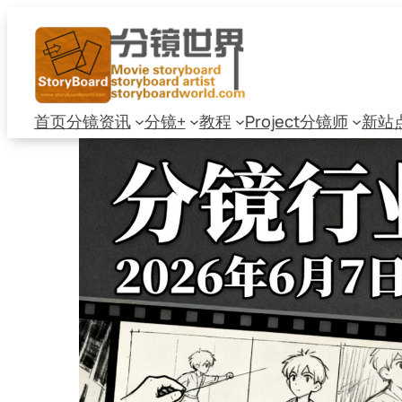
跳
至
内
容
首页
分镜资讯
分镜+
教程
Project
分镜师
新站