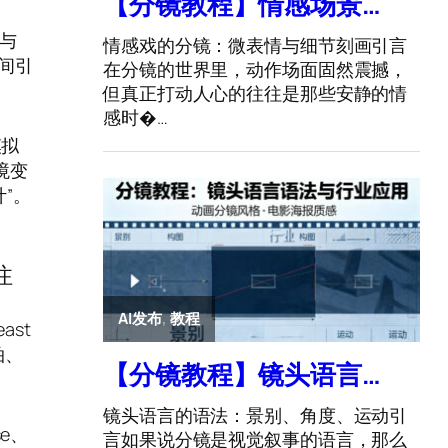
。与
空间引
模拟
境变
”。
注
east
拍、
e、