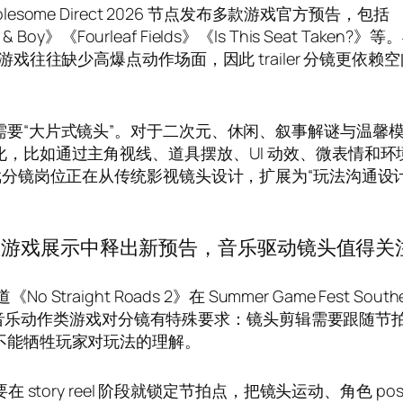
 Wholesome Direct 2026 节点发布多款游戏官方预告，包括
 & Boy》《Fourleaf Fields》《Is This Seat Taken?》等
戏往往缺少高爆点动作场面，因此 trailer 分镜更依赖
要“大片式镜头”。对于二次元、休闲、叙事解谜与温馨
，比如通过主角视线、道具摆放、UI 动效、微表情和环
戏分镜岗位正在从传统影视镜头设计，扩展为“玩法沟通设计
 2》在东南亚游戏展示中释出新预告，音乐驱动镜头值得关
道《No Straight Roads 2》在 Summer Game Fest South
trailer。音乐动作类游戏对分镜有特殊要求：镜头剪辑需要跟随节
不能牺牲玩家对玩法的理解。
story reel 阶段就锁定节拍点，把镜头运动、角色 pos