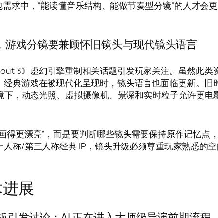
包需求中，“能读懂音乐结构、能做节奏型分镜”的人才会
持续，游戏分镜要兼顾怀旧镜头与现代镜头语言
llout 3》虚幻引擎重制相关话题引发玩家关注。虽然此类
：经典游戏在被现代化呈现时，镜头语言也面临更新。旧
环境下，动态光照、虚拟摄像机、景深和实时粒子允许更电
画得更漂亮”，而是要判断哪些镜头需要保持原作记忆点
人称/第三人称经典 IP，镜头升级必须尊重玩家熟悉的空
术进展
AI 辅助故事板引发讨论：AI 正在进入大师级导演前期流程