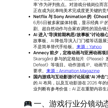
率”作为评判焦点。对游戏分镜岗位而言，
正在成为比单纯美术完成度更关键的竞
Netflix 与 Sony Animation 的《Gh
6月6日被多家媒体转载，显示经典 I
剧、超自然动作与合家欢调性的混合镜
AI 进入“导演前期构思/故事板”讨论核
故事板、AI 降低导演入门门槛等话题展开讨
不是简单替代手绘板。
来源：Yahoo
Annecy 前夕，定格动画与亚洲动画
Skarsgård 参与的定格短片《Please》发
Defeat》等项目。动作游戏 IP、
要求。
来源：Animation Magazine
国内游戏与互动影游讨论延续“AI 冲击
的 AI 布局，以及互动影游在 2026
业判断有参考价值：AI 正在重塑内容
一、游戏行业分镜动