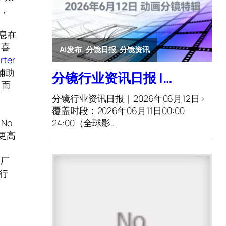
序，
息在
：喜
ter
 辅助
，而
 No
更高
大厂
日行