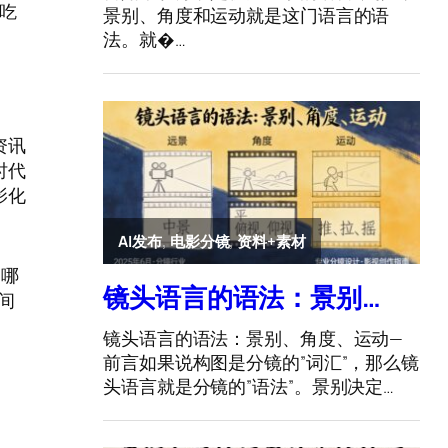
更吃
资讯
时代
影化
，哪
间