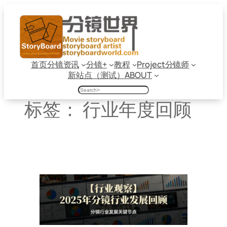
跳
至
内
容
首页
分镜资讯
分镜+
教程
Project
分镜师
新站点（测试）
ABOUT
搜
索
标签：
行业年度回顾