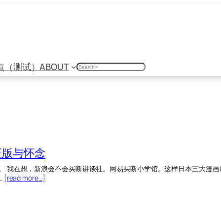
点（测试）
ABOUT
搜
索
正版与怀念
。 我在想，新浪会不会买断讲谈社。网易买断小学馆。这样日本三大漫画
…
[read more…]