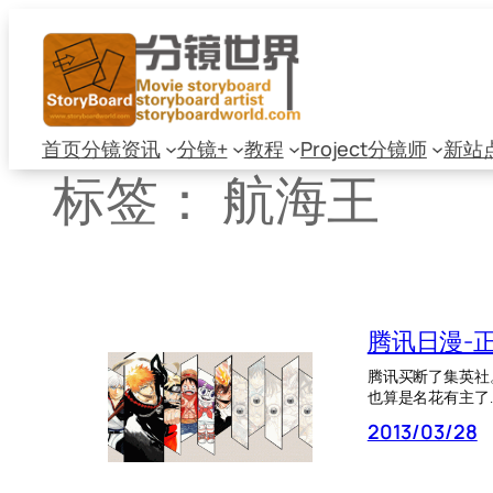
跳
至
内
容
首页
分镜资讯
分镜+
教程
Project
分镜师
新站
标签：
航海王
腾讯日漫-
腾讯买断了集英社
也算是名花有主了
2013/03/28