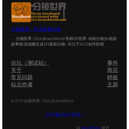
分镜世界 – 专注影视分镜
….. 分镜世界 | StoryBoardWorld 简称SB世界-动画分镜头|电影
故事板|游戏概念设计|漫画分镜|–关注于ACG创作前期
论坛（测试站）
事件
关于
商店
常见问题
样板
站点作者
主题
© 2013 分镜世界 | StoryBoardWorld
沪ICP备13007788号-1
以
WordPress
设计