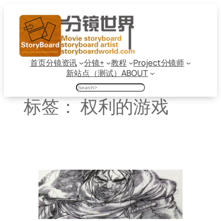
跳
至
内
容
首页
分镜资讯
分镜+
教程
Project
分镜师
新站点（测试）
ABOUT
搜
索
标签：
权利的游戏