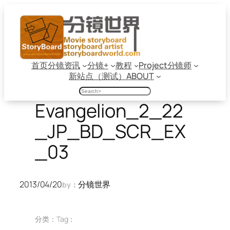
跳
至
内
容
首页
分镜资讯
分镜+
教程
Project
分镜师
新站点（测试）
ABOUT
搜
索
Evangelion_2_22
_JP_BD_SCR_EX
_03
2013/04/20
分镜世界
by：
分类：
Tag：